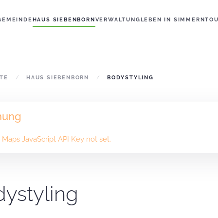
GEMEINDE
HAUS SIEBENBORN
VERWALTUNG
LEBEN IN SIMMERN
TO
ITE
HAUS SIEBENBORN
BODYSTYLING
nung
Maps JavaScript API Key not set.
ystyling