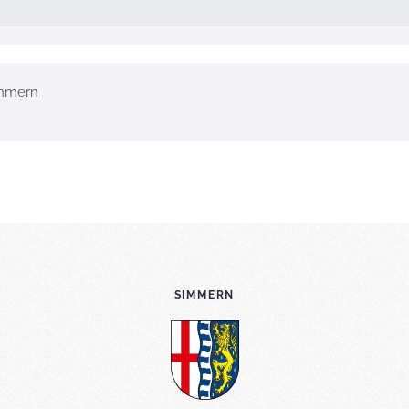
mmern
SIMMERN