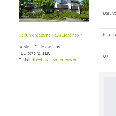
Datum:
Kategor
Gebührensatzung Haus Siebenborn
Kontakt: Detlev Jacobs
TEL. 0170 3142128
Ort:
E-Mail:
djacobs@simmern-ww.de