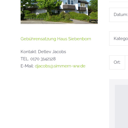
Datum:
Kategor
Gebührensatzung Haus Siebenborn
Kontakt: Detlev Jacobs
TEL. 0170 3142128
Ort:
E-Mail:
djacobs@simmern-ww.de