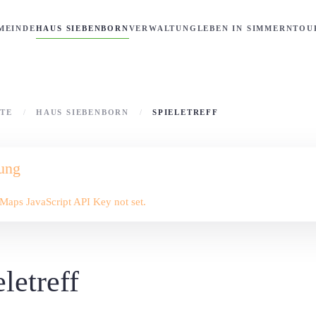
MEINDE
HAUS SIEBENBORN
VERWALTUNG
LEBEN IN SIMMERN
TOU
ITE
HAUS SIEBENBORN
SPIELETREFF
ung
Maps JavaScript API Key not set.
letreff