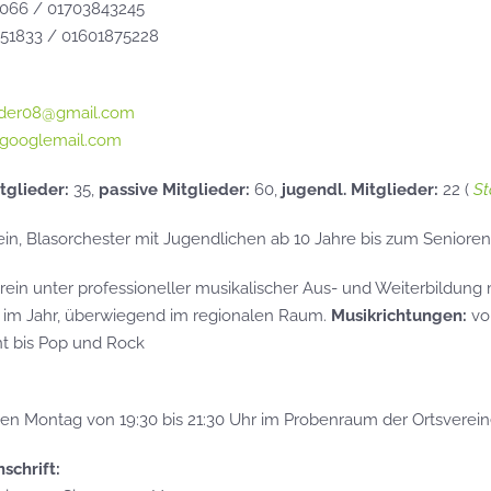
2066 / 01703843245
951833 / 01601875228
der08@gmail.com
googlemail.com
tglieder:
35,
passive Mitglieder:
60,
jugendl. Mitglieder:
22 (
St
in, Blasorchester mit Jugendlichen ab 10 Jahre bis zum Senioren
erein unter professioneller musikalischer Aus- und Weiterbildung 
n im Jahr, überwiegend im regionalen Raum.
Musikrichtungen:
von
t bis Pop und Rock
en Montag von 19:30 bis 21:30 Uhr im Probenraum der Ortsverei
schrift: