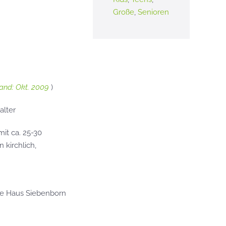
Große
,
Senioren
and: Okt. 2009
)
alter
mit ca. 25-30
 kirchlich,
ne Haus Siebenborn