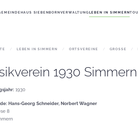
GEMEINDE
HAUS SIEBENBORN
VERWALTUNG
LEBEN IN SIMMERN
TO
ITE
LEBEN IN SIMMERN
ORTSVEREINE
GROSSE
ikverein 1930 Simmern 
sjahr:
1930
nde: Hans-Georg Schneider, Norbert Wagner
ese 8
immern