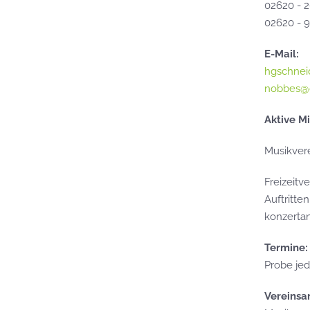
02620 - 
02620 - 
E-Mail:
hgschnei
nobbes@
Aktive Mi
Musikvere
Freizeitv
Auftritte
konzertan
Termine:
Probe jed
Vereinsan