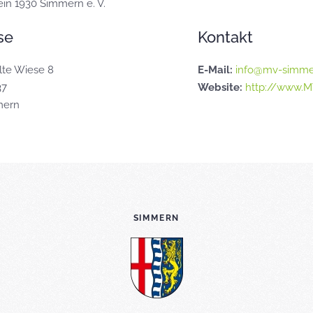
in 1930 Simmern e. V.
se
Kontakt
lte Wiese 8
E-Mail:
info@mv-simme
37
Website:
http://www.
mern
SIMMERN