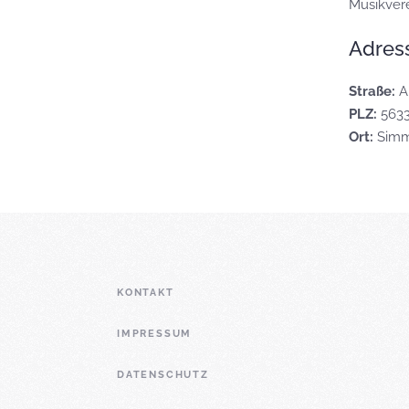
Musikvere
Adres
Straße:
A
PLZ:
563
Ort:
Sim
KONTAKT
IMPRESSUM
DATENSCHUTZ