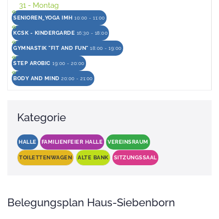
31
- Montag
SENIOREN_YOGA IMH
10:00 - 11:00
KCSK - KINDERGARDE
16:30 - 18:00
GYMNASTIK "FIT AND FUN"
18:00 - 19:00
STEP AROBIC
19:00 - 20:00
BODY AND MIND
20:00 - 21:00
Kategorie
HALLE
FAMILIENFEIER HALLE
VEREINSRAUM
TOILETTENWAGEN
ALTE BANK
SITZUNGSSAAL
Belegungsplan Haus-Siebenborn