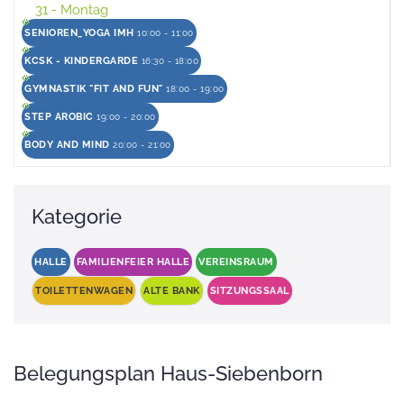
31
- Montag
SENIOREN_YOGA IMH
10:00 - 11:00
KCSK - KINDERGARDE
16:30 - 18:00
GYMNASTIK "FIT AND FUN"
18:00 - 19:00
STEP AROBIC
19:00 - 20:00
BODY AND MIND
20:00 - 21:00
Kategorie
HALLE
FAMILIENFEIER HALLE
VEREINSRAUM
TOILETTENWAGEN
ALTE BANK
SITZUNGSSAAL
Belegungsplan Haus-Siebenborn