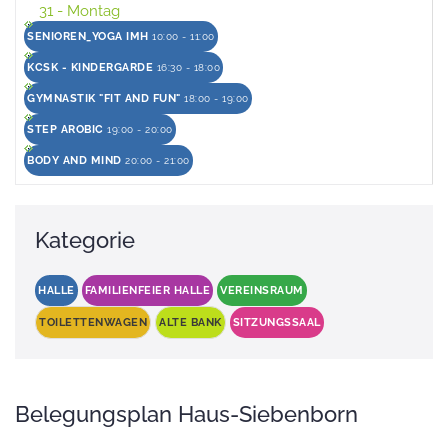
31
- Montag
SENIOREN_YOGA IMH
10:00 - 11:00
KCSK - KINDERGARDE
16:30 - 18:00
GYMNASTIK "FIT AND FUN"
18:00 - 19:00
STEP AROBIC
19:00 - 20:00
BODY AND MIND
20:00 - 21:00
Kategorie
HALLE
FAMILIENFEIER HALLE
VEREINSRAUM
TOILETTENWAGEN
ALTE BANK
SITZUNGSSAAL
Belegungsplan Haus-Siebenborn