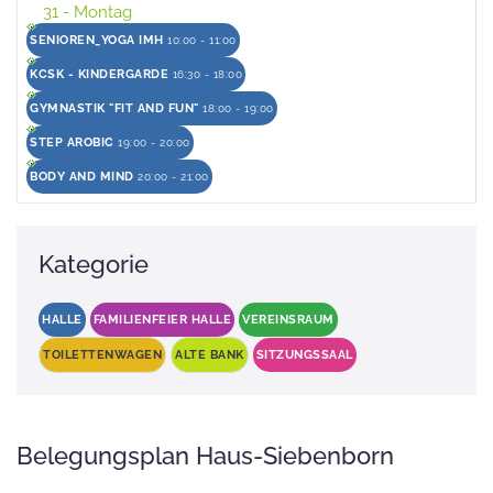
31
- Montag
SENIOREN_YOGA IMH
10:00 - 11:00
KCSK - KINDERGARDE
16:30 - 18:00
GYMNASTIK "FIT AND FUN"
18:00 - 19:00
STEP AROBIC
19:00 - 20:00
BODY AND MIND
20:00 - 21:00
Kategorie
HALLE
FAMILIENFEIER HALLE
VEREINSRAUM
TOILETTENWAGEN
ALTE BANK
SITZUNGSSAAL
Belegungsplan Haus-Siebenborn